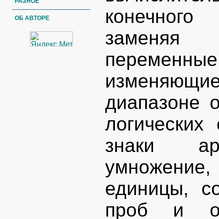
РАЗНОЕ
конечного 
ОБ АВТОРЕ
заменяя 
перемен
изменяющ
диапазоне о
логических
знаки ари
умножение,
единицы, со
проб и ош