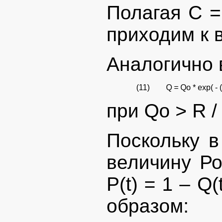
Полагая С =
приходим к 
Аналогично 
(11)
Q = Qo * exp( - (
при Qo > R / 
Поскольку в
величину Ро
P(t) = 1 – Q
образом: