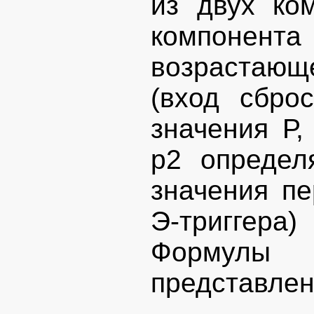
из двух ко
компонент
возрастающ
(вход сбро
значения Р,
p2 определ
значения пе
Э-триггера)
Формулы 
представлен