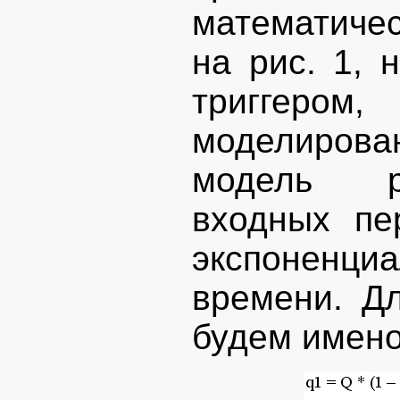
математиче
на рис. 1, 
триггером
моделирова
модель ре
входных пе
экспоненц
времени. Д
будем имено