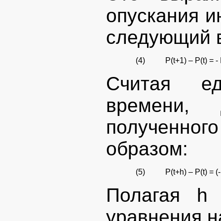
опускания и
следующий 
(4)
P(t+1) – P(t) = - 
Считая е
времени, 
полученно
образом:
(5)
P(t+h) – P(t) = (-
Полагая h
уравнения н