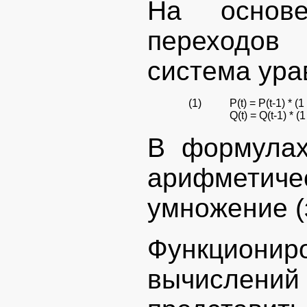
На основе
переходов
система ура
(1)
P(t) = P(t-1) * (1
Q(t) = Q(t-1) * (1
В формулах
арифметич
умножение (з
Функционир
вычислений 