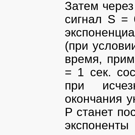
Затем через
сигнал S = 
экспоненциа
(при услови
время, приме
= 1 сек. со
при исче
окончания у
Р станет по
экспоненты