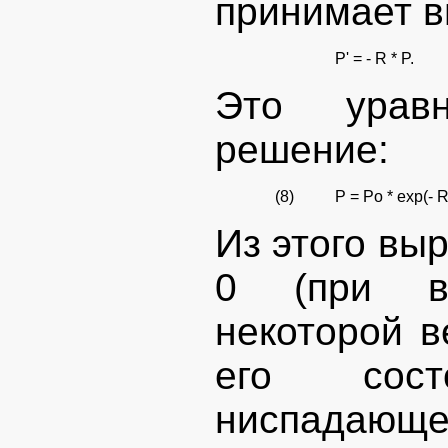
принимает в
P' = - R * P.
Это урав
решение:
(8)
P = Po * exp(- R 
Из этого выр
0 (при во
некоторой в
его сост
ниспадающе