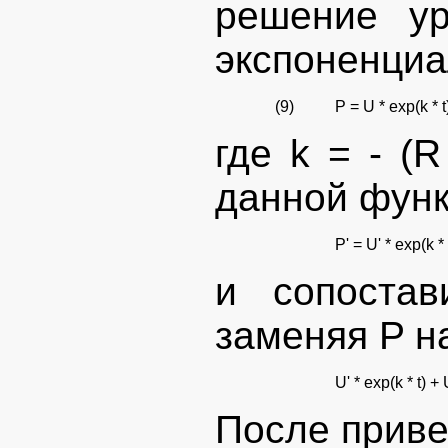
решение ур
экспоненциа
(9)
P = U * exp(k * t
где k = - (
данной фун
P' = U' * exp(k * 
и сопоста
заменяя P на
U' * exp(k * t) + 
После приве