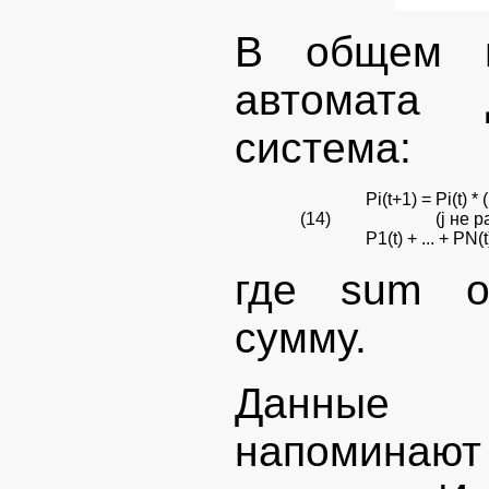
В общем в
автомата 
система:
Pi(t+1) = Pi(t) * 
(14)
(j не равно i;
P1(t) + ... + PN(t
где sum о
сумму.
Данные р
напоминают