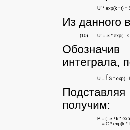
U' * exp(k * t) = 
Из данного 
(10)
U' = S * exp( - k *
Обозначи
интеграла, 
U =
S * exp( - k 
Подставляя
получим:
P = (- S / k * exp(
= C * exp(k * t)