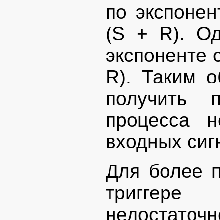
по экспонен
(S + R). О
экспоненте с
R). Таким о
получить 
процесса н
входных сиг
Для более п
триггере
недостаточ