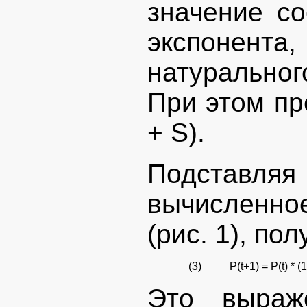
значение со
экспонен
натурально
При этом пре
+ S).
Подставл
вычисленное
(рис. 1), по
(3)
P(t+1) = P(t) * (1
Это выраж