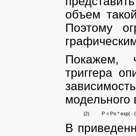
представит
объем такой
Поэтому о
графическим
Покажем, 
триггера оп
зависимост
модельного 
(2)
P = Po * exp( - (
В приведен