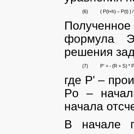
(6)
( P(t+h) – P(t) ) 
Полученное 
формула Э
решения зад
(7)
P' = - (R + S) * 
где P' – про
Po – начал
начала отсч
В начале 