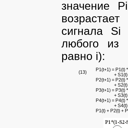
значение Pi
возрастает
сигнала Si
любого из 
равно i):
P1(t+1) = P1(t) *
(13)
+ S1(t) * (P2
P2(t+1) = P2(t) *
+ S2(t) * (P1
P3(t+1) = P3(t) *
+ S3(t) * (P2
P4(t+1) = P4(t) *
+ S4(t) * (P1
P1(t) + P2(t) + P