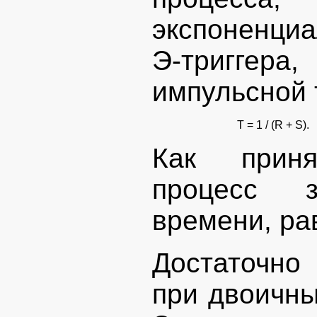
экспоненци
Э-триггера,
импульсной 
T = 1 / (R + S).
Как приня
процесс з
времени, рав
Достаточно 
при двоичных