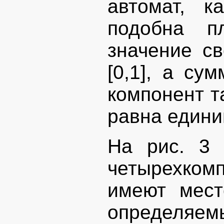
автомат, к
подобна пл
значение св
[0,1], а су
компонент т
равна едини
На рис. 3 
четырехком
имеют мест
определя