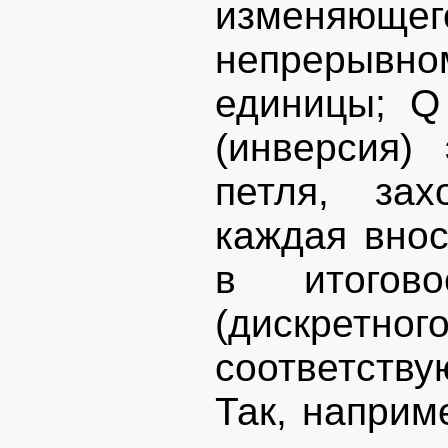
изменяющ
непрерывн
единицы; Q
(инверсия)
петля, за
каждая внос
в итогов
(дискретн
соответств
Так, наприм