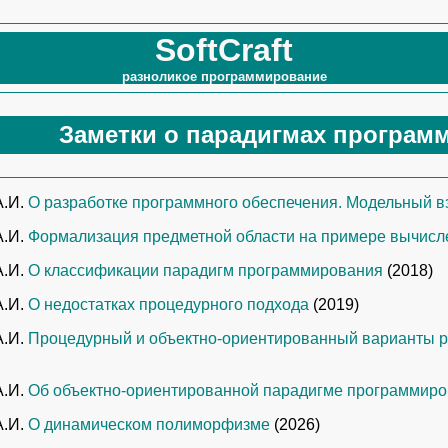
SoftCraft
разноликое программирование
Заметки о парадигмах програм
А.И.
О разработке программного обеспечения. Модельный в
А.И.
Формализация предметной области на примере вычисл
А.И.
О классификации парадигм программирования
(2018)
А.И.
О недостатках процедурного подхода
(2019)
А.И.
Процедурный и объектно-ориентированный варианты р
А.И.
Об объектно-ориентированной парадигме программир
А.И.
О динамическом полиморфизме
(2026)