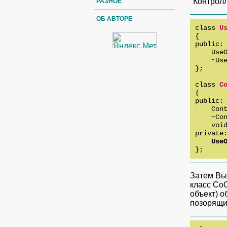
"Контролл
РАЗНОЕ
ОБ АВТОРЕ
class 
U
{

public:

    UseO
    ~Use
};

class 
C
{

public:

    Cont
    ~Con
    void
private:
Use
};
Затем Вы
класс CoO
объект) о
позорящи