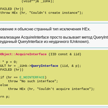
           (void**)& _iUnk);

FAILED (hr))

throw HEx (hr, "Couldn't create instance");

новение я объясню странный тип исключения HEx.
еализации AcquireInterface просто вызывает метод QueryInte
еудачный QueryInterface из неудачного IUnknown).
SObject::AcquireInterface
 (IID const & iid)

 * p = 0;

SULT hr = _iUnk->
QueryInterface
 (iid, & p);

FAILED (hr))

 if (hr == 
E_NOINTERFACE
)

    throw "No such interface";

else

    throw HEx (hr, "Couldn't acquire interface");

rn p;
