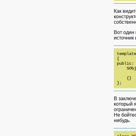
Как видит
конструк
собствен
Вот один 
источник
templat
{

public:

    SObj
        
    {}

};
В заключе
который 
ограниче
Не бойте
нибудь.