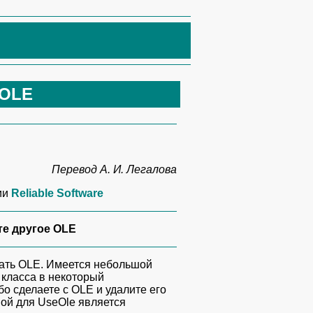
 OLE
Перевод А. И. Легалова
ии
Reliable Software
те другое OLE
вать OLE. Имеется небольшой
о класса в некоторый
о сделаете с OLE и удалите его
вой для UseOle является