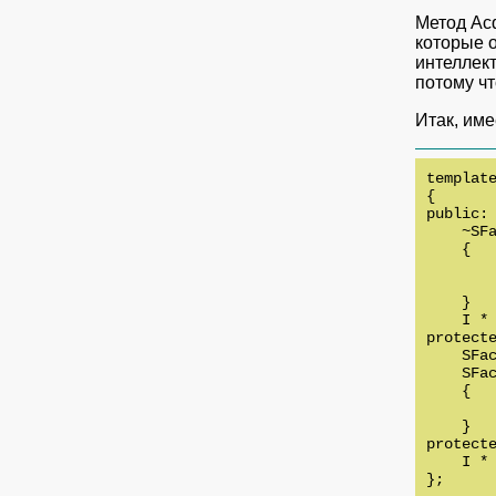
Метод Acq
которые 
интеллект
потому чт
Итак, име
templat
{

public:

    ~SFa
    {

        
       
    }

    I * 
protecte
    SFac
    SFac
    {

        
    }

protecte
    I * 
};