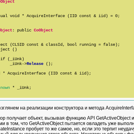
oObject
ual void * AcquireInterface (IID const & iid) = 0;

Object
: public 
CoObject
ect (CLSID const & classId, bool running = false);

ject ()

if (_iUnk)

     _iUnk->
Release
 ();

 * AcquireInterface (IID const & iid);



known
 * _iUnk;

зглянем на реализации конструктора и метода AcquireInterf
ор получает объект, вызывая функцию API GetActiveObject и
и в том, что GetActiveObject пытается овладеть уже выпо
ateInstance пробует то же самое, но, если это терпит неудач