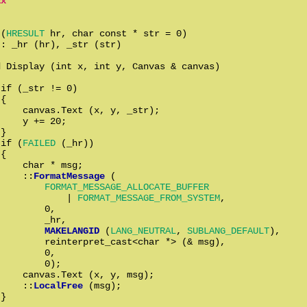
Ex
 (
HRESULT
 hr, char const * str = 0)

: _hr (hr), _str (str)

 Display (int x, int y, Canvas & canvas)

if (_str != 0)

{

    canvas.Text (x, y, _str);

    y += 20;

}

 if (
FAILED
 (_hr))

{

    char * msg;

     ::
FormatMessage
 (

FORMAT_MESSAGE_ALLOCATE_BUFFER
             | 
FORMAT_MESSAGE_FROM_SYSTEM
,

        0,

        _hr,

MAKELANGID
 (
LANG_NEUTRAL
, 
SUBLANG_DEFAULT
),

        reinterpret_cast<char *> (& msg),

        0,

        0);

    canvas.Text (x, y, msg);

     ::
LocalFree
 (msg);

}
