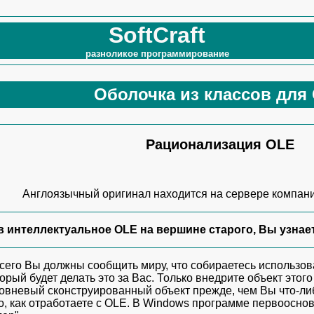
SoftCraft
разноликое программирование
Оболочка из классов для
Рационализация OLE
Англоязычный оригинал находится на сервере компан
 интеллектуальное OLE на вершине старого, Вы узнае
сего Вы должны сообщить миру, что собираетесь использо
торый будет делать это за Вас. Только внедрите объект этог
овневый сконструированный объект прежде, чем Вы что-либ
о, как отработаете с OLE. В Windows программе первоосно