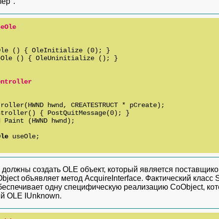
ер".
seOle
le () { OleInitialize (0); }

Ole () { OleUninitialize (); }

ontroller
roller(HWND hwnd, CREATESTRUCT * pCreate);

troller() { PostQuitMessage(0); }

 Paint (HWND hwnd);



Ole
 useOle;

 должны создать OLE объект, который является поставщик
bject объявляет метод AcquireInterface. Фактический класс
беспечивает одну специфическую реализацию CoObject, кото
й OLE IUnknown.