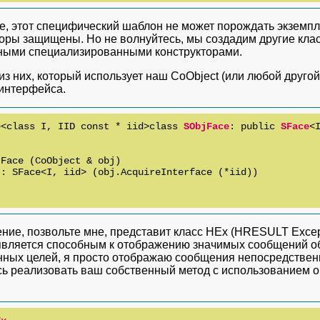
е, этот специфический шаблон не может порождать экземпля
торы защищены. Но не волнуйтесь, мы создадим другие кла
ными специализированными конструкторами.
из них, который использует наш CoObject (или любой другой 
 интерфейса.
e<class I, IID const * iid>class 
SObjFace
: public 
SFace
<I
Face (CoObject & obj)

: SFace<I, iid> (obj.AcquireInterface (*iid))

ние, позвольте мне, представит класс HEx (HRESULT Except
является способным к отображению значимых сообщений о
нных целей, я просто отображаю сообщения непосредственн
сь реализовать ваш собственный метод с использованием о