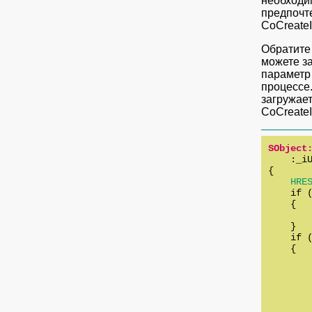
необходи
предпочте
CoCreateI
Обратите 
можете з
параметр 
процессе.
загружае
CoCreateI
SObject
    :_iU
{

HRE
    if (
    {

       
    }

    if (
    {

       
        
        