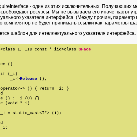
uireInterface - один из этих исключительных, Получающих 
освобождают ресурсы. Мы не вызываем его иначе, как внут
уального указателя интерфейса. (Между прочим, параметр ша
о компилятор не будет принимать ссылки как параметры шаб
ется шаблон для интеллектуального указателя интерфейса.
e<class I, IID const * iid>class 
SFace
ce ()

if (_i)

     _i->
Release
 ();

operator-> () { return _i; }

d:

e () : _i (0) {}

e (void * i)

_i = static_cast<I*> (i);

d:

_i;
