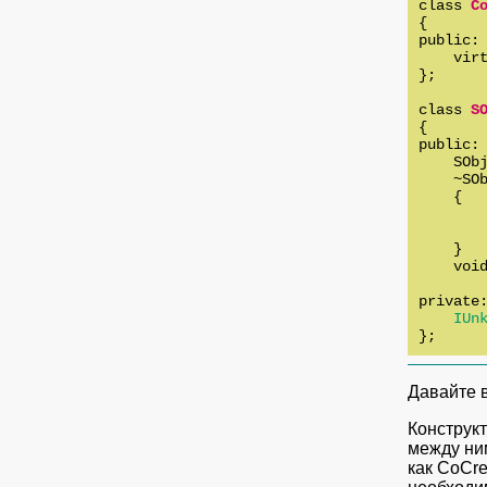
class 
C
{

public:

    virt
};

class 
S
{

public:

    SObj
    ~SOb
    {

        
       
    }

    void
private:
IUn
};
Давайте в
Конструкт
между ним
как CoCre