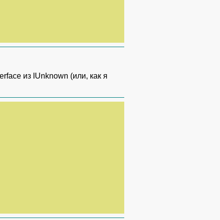
rface из IUnknown (или, как я