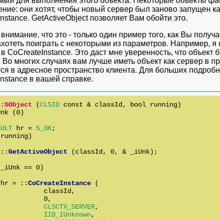
мый для выполнения этого объекта. Некоторые объекты фа
ние: они хотят, чтобы новый сервер был заново запущен к
nstance. GetActiveObject позволяет Вам обойти это.
внимание, что это - только один пример того, как Вы получ
ахотеть поиграть с некоторыми из параметров. Например
в CoCreateInstance. Это даст мне уверенность, что объект б
 Во многих случаях вам лучше иметь объект как сервер в п
тся в адресное пространство клиента. Для больших подроб
nstance в вашей справке.
::SObject
 (
CLSID
 const & classId, bool running)

nk (0)

SULT
 hr = 
S_OK
;

running)

 ::
GetActiveObject
 (classId, 0, & _iUnk);

_iUnk == 0)

 hr = ::
CoCreateInstance
 (

           classId,

           0,

CLSCTX_SERVER
,

IID_IUnknown
,
