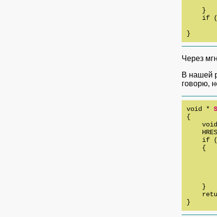
        
    }

    if (
        
}
Через мг
В нашей р
говорю, н
void * 
{

    void
    HRE
    if (
    {

       
        
        
        
    }

    retu
}