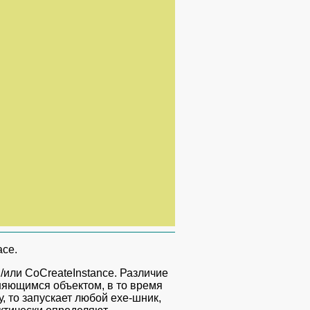
ace.
/или CoCreateInstance. Различие
лняющимся объектом, в то время
у, то запускает любой exe-шник,