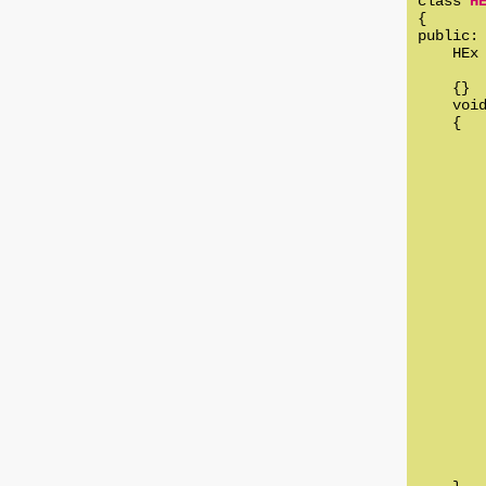
class 
H
{

public:

    HEx
        
    {}

    void
    {

        
        
        
        
        
       
        
        
       
       
        
        
        
        
        
        
       
        