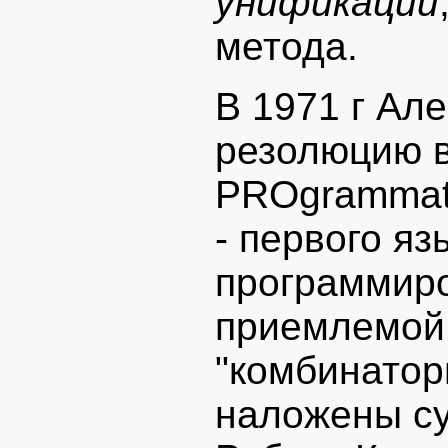
унификации
метода.
В 1971 г Ал
резолюцию в
PROgrammati
- первого яз
программиро
приемлемой
"комбинатор
наложены су