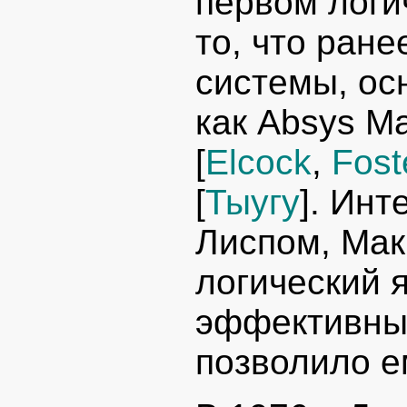
первом логи
то, что ран
системы, ос
как Absys М
[
Elcock
,
Fost
[
Тыугу
]. Инт
Лиспом, Мак
логический я
эффективны
позволило е