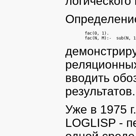
логического
Определение
        fac(0, 1).

демонстриру
реляционных
вводить обо
результатов.
Уже в 1975 г
LOGLISP - п