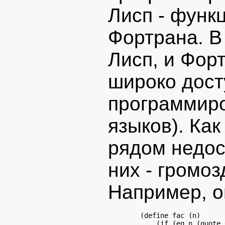
Лисп - функ
Фортрана. В
Лисп, и Фор
широко дос
программир
языков). Ка
рядом недос
них - громоз
Например, о
        (define fac (n)

            (if (eq n (quote 0