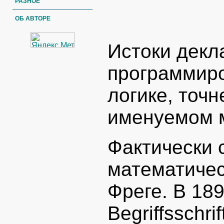
РАЗНОЕ
ОБ АВТОРЕ
Истоки декл
программиро
логике, точн
именуемом м
Фактически
математичес
Фреге. В 189
Begriffsschr