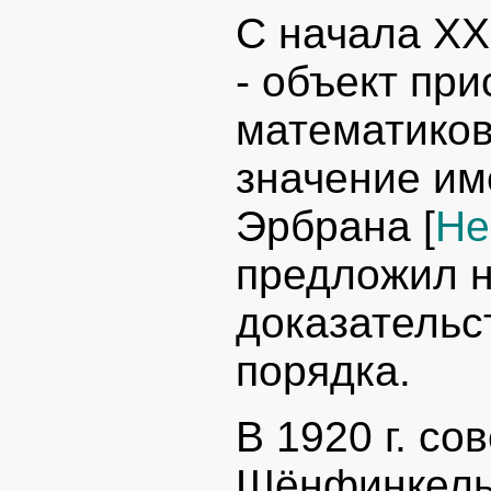
С начала XX
- объект пр
математиков
значение им
Эрбрана [
He
предложил н
доказательс
порядка.
В 1920 г. с
Шёнфинкель