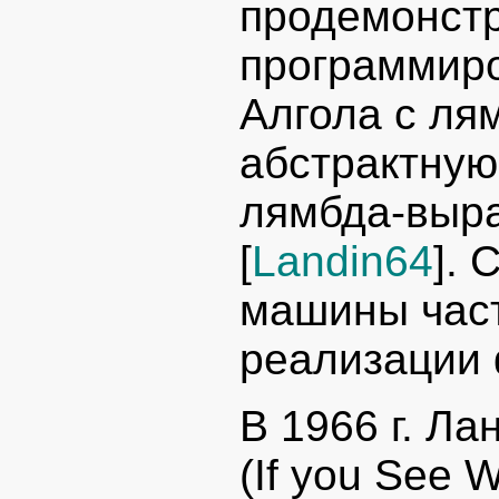
продемонстр
программиро
Алгола с ля
абстрактную
лямбда-выр
[
Landin64
]. 
машины част
реализации 
В 1966 г. Л
(If you See W