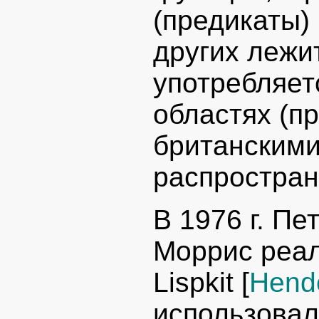
(предикаты) 
других лежи
употребляет
областях (п
британскими
распростран
В 1976 г. П
Моррис реал
Lispkit [
Hend
использова