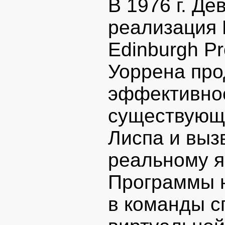
В 1976 г. Д
реализация 
Edinburgh Pr
Уоррена пр
эффективнос
существующи
Лиспа и вызв
реальному я
Программы 
в команды с