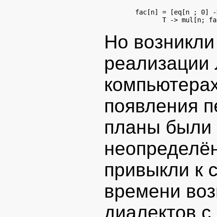
        fac[n] = [eq[n ; 0] ->
Но возникли
реализации 
компьютерах
появления п
планы были
неопределён
привыкли к 
времени воз
диалектов с