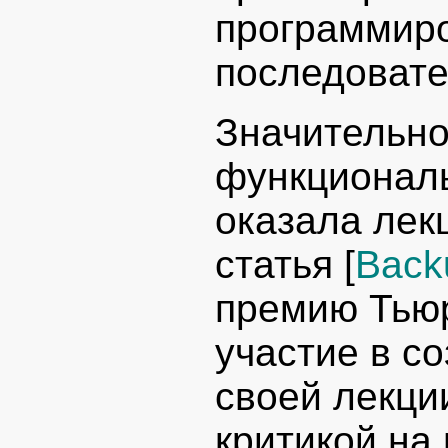
программиро
последовате
Значительно
функционал
оказала лек
статья [
Back
премию Тьюр
участие в с
своей лекци
критикой на 