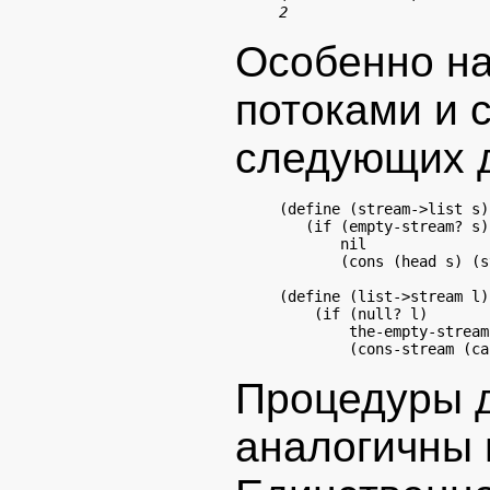
2
Особенно н
потоками и 
следующих д
(define (stream->list s)

   (if (
empty-stream?
 s)

       nil

       (cons (head s) (s
(define (list->stream l)

    (if (null? l)

the-empty-stream
Процедуры д
аналогичны 