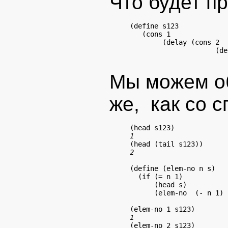
Что будет п
   (cons
1

        (delay (cons 2

                     (de
                        
Мы можем об
же, как со с
1
(define (elem-no n s)

  (if (= n 1)

      (head s)

      (elem-no  (- n 1) 
1