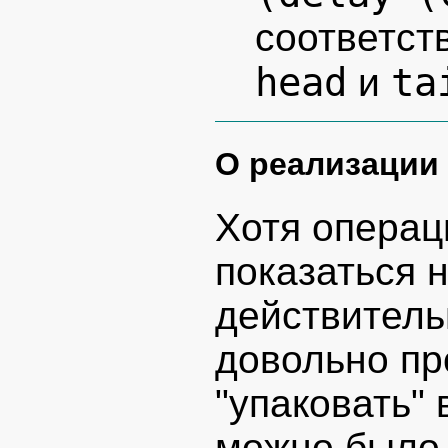
соответст
head
ta
и
О реализации
Хотя опера
показаться 
действитель
довольно пр
"упаковать" 
можно было 