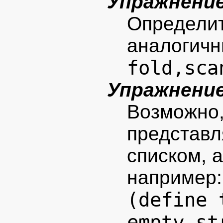
Упражнение
Определит
аналогич
fold,sca
Упражнение
Возможно,
представл
списком, 
например:
(define 
empty-st