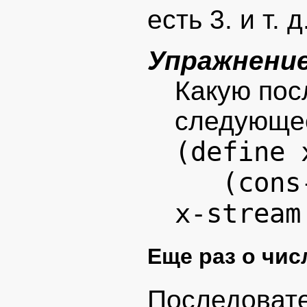
есть 3. и т. д
Упражнение
Какую пос
следующе
(define 
(cons-s
x-stream
Еще раз о чис
Последовате