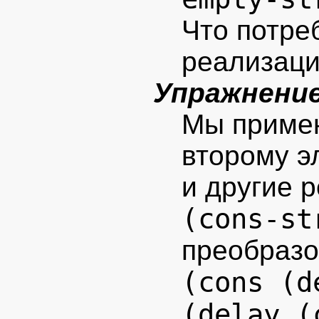
Что потре
реализаци
Упражнение
Мы примен
второму э
и другие 
(cons-st
преобразо
(cons (d
(delay (