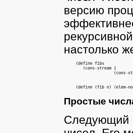
версию про
эффективнее
рекурсивной
настолько ж
(define fibs

   (cons-stream 1

                (cons-st
                        
(define (fib n) (elem-no
Простые числ
Следующий п
чисел. Его 