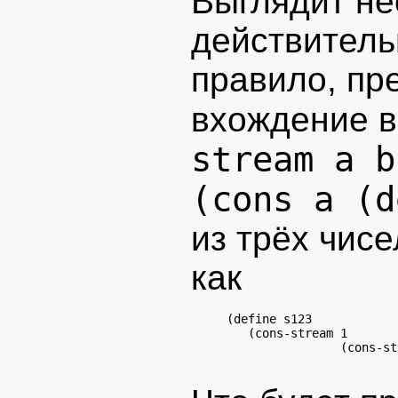
Выглядит не
действительн
правило, пр
вхождение 
stream a b
(cons a (d
из трёх чисе
как
   (cons-stream
1

                (cons-st
                        