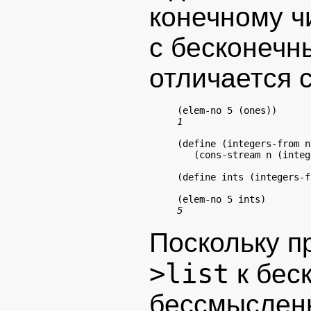
конечному ч
с бесконечн
отличается 
(define (integers-from n)
   (cons-stream n (integ
(define ints (integers-f
Поскольку 
>list
к бес
бессмыслен