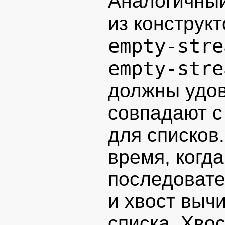
Аналогичный
из конструкт
empty-stre
empty-stre
должны удов
совпадают с
для списков
время, когд
последовате
и хвост выч
списка. Хво