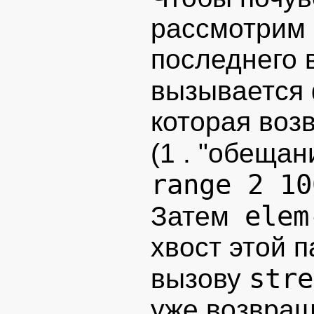
рассмотрим 
последнего 
вызывается
которая воз
(1 . "обеща
range 2 10
elem
Затем
хвост этой п
stre
вызову
уже возвращ