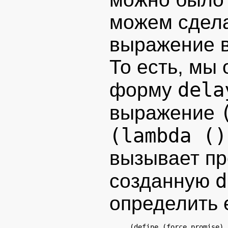
можем сдела
выражение в
То есть, мы
dela
форму
выражение
(lambda ()
вызывает пр
d
созданную
определить 
(define (force promise) 