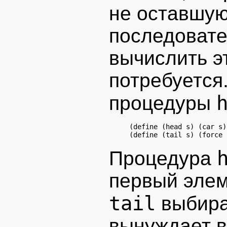
не оставшую
последовате
вычислить эт
потребуется
процедуры
(define (head s) (car s))
Процедура
первый элем
tail
выбира
вынуждает в