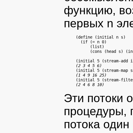
функцию, в
первых n эл
(define (initial n s)

  (if (= n 0)

      (list)

      (cons (head s) (in
(2 3 4 5 6)
(1 4 9 16 25)
(2 4 6 8 10)
Эти потоки 
процедуры,
потока один