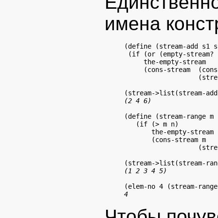
Единственно
имена конст
(define (stream-add s1 s2
 (if (or (
empty-stream?
 
the-empty-stream
     (cons-stream  (cons
                   (stre
(2 4 6)
(define (stream-range m n
   (if (> m n)

the-
empty-stream

       (cons-stream m

                   (stre
(1 2 3 4 5)
4
Чтобы почув