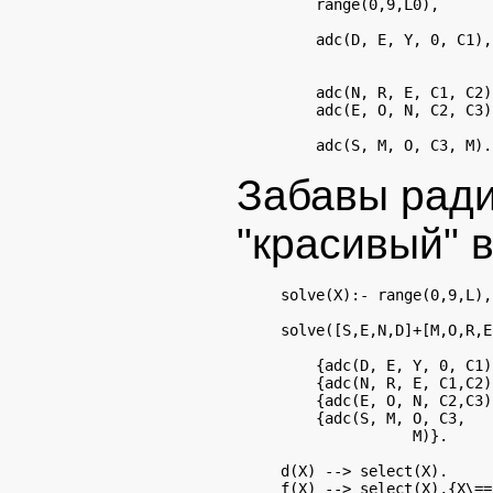
    range(0,9,L0),      
                        
    adc(D, E, Y, 0, C1),
                        
                        
    adc(N, R, E, C1, C2)
    adc(E, O, N, C2, C3)
                        
Забавы ради
"красивый" 
solve(X):- range(0,9,L),
solve([S,E,N,D]+[M,O,R,E
                        
    {adc(D, E, Y, 0, C1)
    {adc(N, R, E, C1,C2)
    {adc(E, O, N, C2,C3)
    {adc(S, M, O, C3,

               M)}.

d(X) --> select(X).
