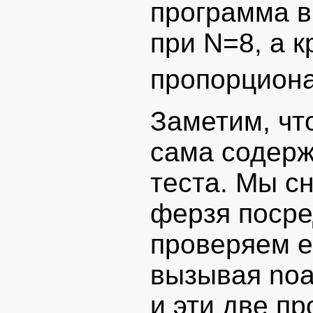
программа в
при N=8, а 
пропорциона
Заметим, чт
сама содерж
теста. Мы с
ферзя посред
проверяем е
вызывая noa
и эти две п