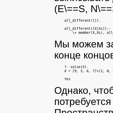
(E\==S, N\==S
all_different([]).

all_different([X|Xs]):-

Мы можем за
конце концов
X = [9, 5, 6, 7]+[1, 0, 
Yes
Однако, что
потребуется
Пространств