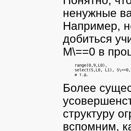
Понятно, чт
ненужные ва
Например, н
добиться уч
M\==0 в про
range(0,9,L0),

select(S,L0, L1), S\==0,

Более суще
усовершенст
структуру ог
вспомним, к