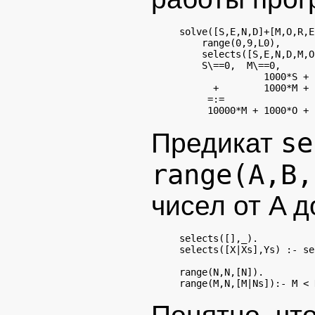
solve([S,E,N,D]+[M,O,R,E
    range(0,9,L0),

    selects([S,E,N,D,M,O
    S\==0,  M\==0,

               1000*S + 
      +        1000*M + 
     =:=

se
Предикат
range(A,B,
чисел от A д
selects([],_).

selects([X|Xs],Ys) :- se
range(N,N,[N]).
