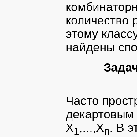
комбинаторн
количество 
этому класс
найдены спо
Зада
Часто прост
декартовым
X
,...,X
. В 
1
n