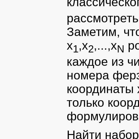
классическо
рассмотреть
Заметим, чт
x
,x
,...,x
ро
1
2
N
каждое из чи
номера ферз
координаты 
только коор
формулировк
Найти набор