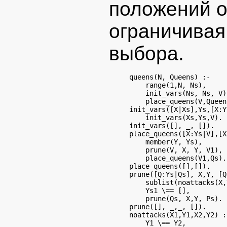
положений о
ограничивая
выбора.
queens(N, Queens) :-

    range(1,N, Ns),

    init_vars(Ns, Ns, V),
    place_queens(V,Queens
init_vars([X|Xs],Ys,[X:Y
    init_vars(Xs,Ys,V).

init_vars([], _, []).

place_queens([X:Ys|V],[X
    member(Y, Ys),

    prune(V, X, Y, V1),

    place_queens(V1,Qs).

place_queens([],[]).

prune([Q:Ys|Qs], X,Y, [Q
    sublist(noattacks(X,
    Ys1 \== [],

    prune(Qs, X,Y, Ps).

prune([], _,_, []).

noattacks(X1,Y1,X2,Y2) :-
    Y1 \== Y2,
