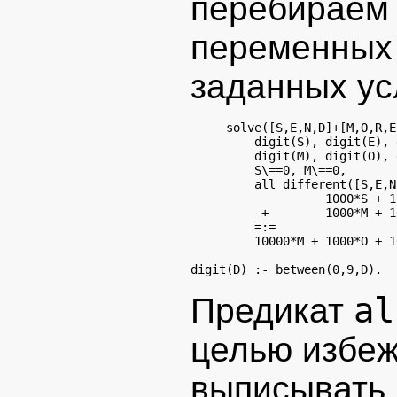
перебираем 
переменных
заданных ус
solve([S,E,N,D]+[M,O,R,E
    digit(S), digit(E), 
    digit(M), digit(O), 
    S\==0, M\==0,

    all_different([S,E,N
              1000*S + 1
     +        1000*M + 1
    =:=

al
Предикат
целью избеж
выписывать 