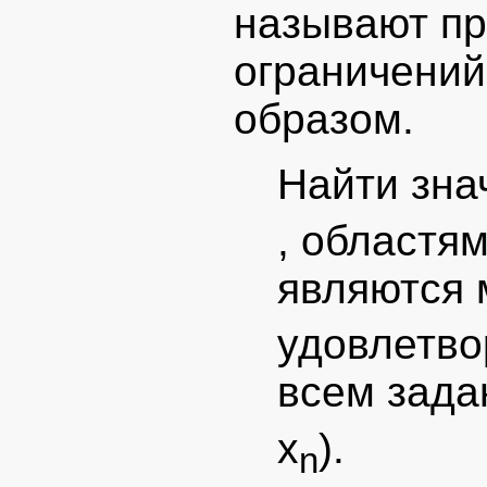
называют п
ограничени
образом.
Найти зна
, областя
являются 
удовлетв
всем зада
x
).
n