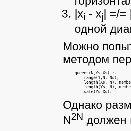
горизонтал
|x
- x
| =/= 
i
j
одной диа
Можно попыт
методом пе
queens(N,Ys-Xs) :-

    range(1,N, Ns),

    length(Xs, N), membe
    length(Ys, N), membe
Однако разм
2N
N
должен 