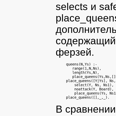
selects и sa
place_queen
дополнитель
содержащий 
ферзей.
queens(N,Ys) :-

   range(1,N,Ns),

   length(Ys,N),

   place_queens(Ys,Ns,[])
place_queens([Y|Ys], Ns,
    select(Y, Ns, Ns1),

    noattack(Y, Board),

    place_queens(Ys, Ns1
В сравнении