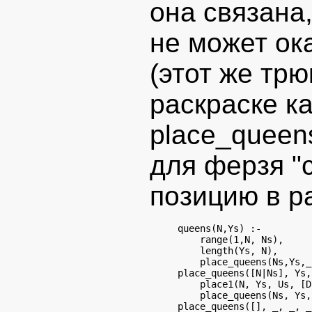
она связана
не может ок
(этот же тр
раскраске к
place_queen
для ферзя "с
позицию в р
queens(N,Ys) :-

    range(1,N, Ns),

    length(Ys, N),

    place_queens(Ns,Ys,_
place_queens([N|Ns], Ys,
    place1(N, Ys, Us, [D
    place_queens(Ns, Ys,
place_queens([], _, _, _)