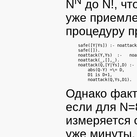
N
N
до N!, чт
уже приемле
процедуру п
safe([Y|Ys]) :- noattack
safe([]).

noattack(Y,Ys)  :-   noa
noattack(_,[],_).

noattack(Q,[Y|Ys],D) :-

    abs(Q-Y) =\= D,

    D1 is D+1,

Однако факт
если для N=
измеряется 
уже минуты, 