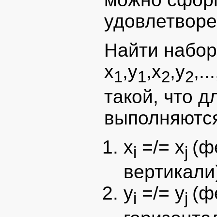
удовлетворе
Найти набор
x
,y
,x
,y
,..
1
1
2
2
такой, что д
выполняются
x
=/= x
(ф
i
j
вертикали
y
=/= y
(ф
i
j