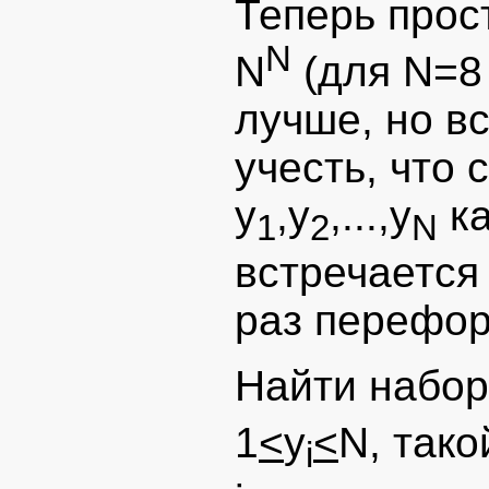
Теперь прос
N
N
(для N=8
лучше, но в
учесть, что
y
,y
,...,y
ка
1
2
N
встречается
раз перефор
Найти набор
1
<
y
<
N, тако
i