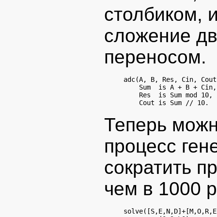
столбиком, 
сложение дв
переносом.
adc(A, B, Res, Cin, Cout
    Sum  is A + B + Cin,

    Res  is Sum mod 10,

Теперь можн
процесс ген
сократить п
чем в 1000 р
solve([S,E,N,D]+[M,O,R,E