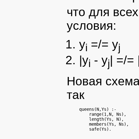
что для всех
условия:
y
=/= y
i
j
|y
- y
| =/= |
i
j
Новая схема
так
queens(N,Ys) :-

    range(1,N, Ns),

    length(Ys, N),

    members(Ys, Ns),
