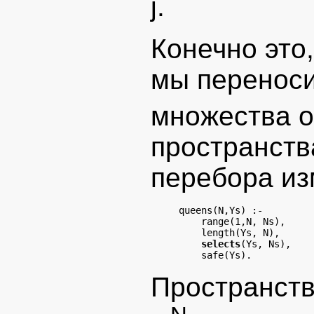
j.
Конечно это,
мы переноси
множества о
пространств
перебора из
queens(N,Ys) :-

    range(1,N, Ns),

    length(Ys, N),

selects
(Ys, Ns),

Пространств